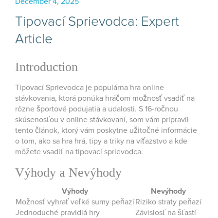
December 4, 2025
Tipovací Sprievodca: Expert
Article
Introduction
Tipovací Sprievodca je populárna hra online
stávkovania, ktorá ponúka hráčom možnosť vsadiť na
rôzne športové podujatia a udalosti. S 16-ročnou
skúsenosťou v online stávkovaní, som vám pripravil
tento článok, ktorý vám poskytne užitočné informácie
o tom, ako sa hra hrá, tipy a triky na víťazstvo a kde
môžete vsadiť na tipovací sprievodca.
Výhody a Nevýhody
Výhody
Nevýhody
Možnosť vyhrať veľké sumy peňazí
Riziko straty peňazí
Jednoduché pravidlá hry
Závislosť na šťastí